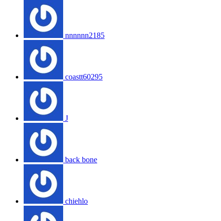
nnnnnn2185
coastt60295
J
back bone
chiehlo