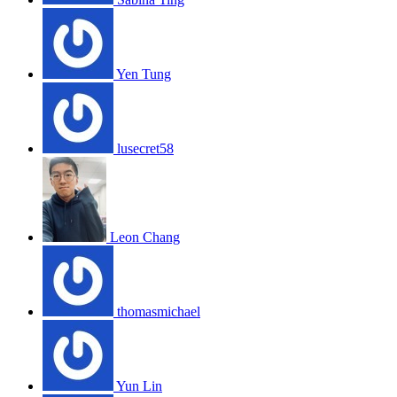
Yen Tung
lusecret58
Leon Chang
thomasmichael
Yun Lin