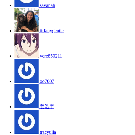
savanah
tiffanygentle
vere850211
oo7007
姜浩宇
tracyulla