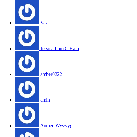
Vas
Jessica Lam C Ham
amber0222
amin
Anniee Wyswyg