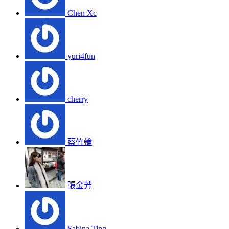
Chen Xc
yuri4fun
cherry
蔡竹輪
張金芳
Sabina Ting