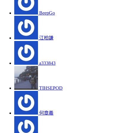
BeepGo
江柏謙
a333843
TIHSEPOD
何章義