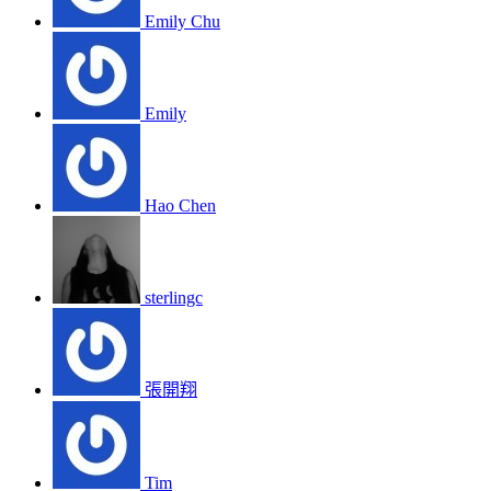
Emily Chu
Emily
Hao Chen
sterlingc
張開翔
Tim