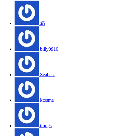
韜
billy0910
Seabass
ktosma
tmogs