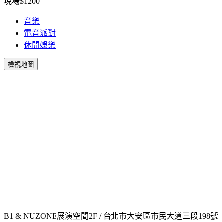
現場$1200
音樂
電音派對
休閒娛樂
檢視地圖
B1 & NUZONE展演空間2F / 台北市大安區市民大道三段198號