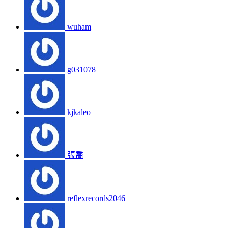
wuham
g031078
kjkaleo
張喬
reflexrecords2046