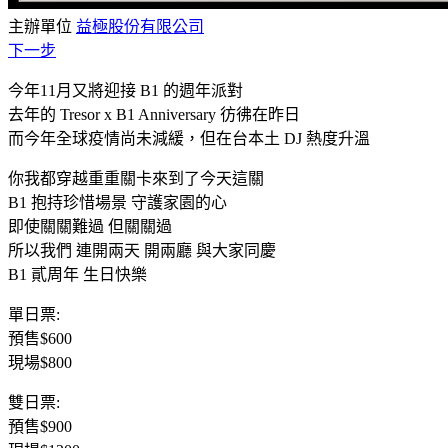
主辦單位
益極股份有限公司
下一步
今年11月又將迎接 B1 的週年派對
去年的 Tresor x B1 Anniversary 彷彿在昨日
而今年全球疫情尚未減緩，但在台本土 DJ 熱度升溫
你我都穿越重重關卡來到了今天這關
B1 抱持珍惜場景 守護家園的心
即使關關難過 但關關過
所以我們 連開兩天 開兩廳 與大家同慶
B1 貳周年 生日快樂
單日票:
預售$600
現場$800
雙日票:
預售$900