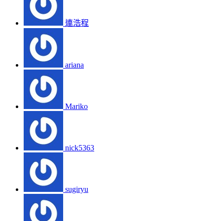
連浩程
ariana
Mariko
nick5363
sugiryu