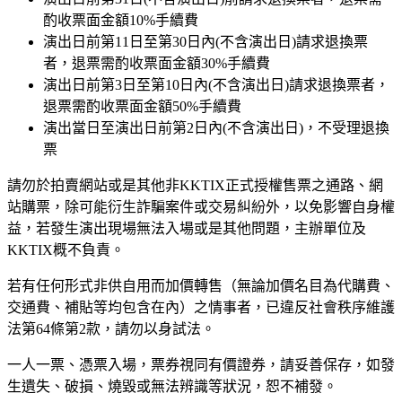
酌收票面金額10%手續費
演出日前第11日至第30日內(不含演出日)請求退換票
者，退票需酌收票面金額30%手續費
演出日前第3日至第10日內(不含演出日)請求退換票者，
退票需酌收票面金額50%手續費
演出當日至演出日前第2日內(不含演出日)，不受理退換
票
請勿於拍賣網站或是其他非KKTIX正式授權售票之通路、網
站購票，除可能衍生詐騙案件或交易糾紛外，以免影響自身權
益，若發生演出現場無法入場或是其他問題，主辦單位及
KKTIX概不負責。
若有任何形式非供自用而加價轉售（無論加價名目為代購費、
交通費、補貼等均包含在內）之情事者，已違反社會秩序維護
法第64條第2款，請勿以身試法。
一人一票、憑票入場，票券視同有價證券，請妥善保存，如發
生遺失、破損、燒毀或無法辨識等狀況，恕不補發。