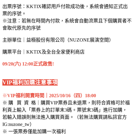
出票序號：KKTIX確認用戶付款成功後，系統會通知正式出
票的序號。
※注意：若無在時間內付款，系統會自動流票且下個購買者不
會取代原先的序號
主辦單位｜
益極股份有限公司（NUZONE展演空間）
購票平台｜KKTIX及全台全家便利商店
09/20(六) 12:00正式啟售!
VIP福利加購注意事項
※
VIP福利開賣時間｜2025/10/16（四）18:00
※ 購 買 資 格｜購買VIP票券且未退票，則符合資格可於福
利頁上輸入「票券上的訂單末3碼 + 票號末3碼」進行加購，
若輸入錯誤則無法進入購買頁面。（若無法購買請私訊官方
IG:nuzone_tw）
※ 一張票券僅能加購一次福利