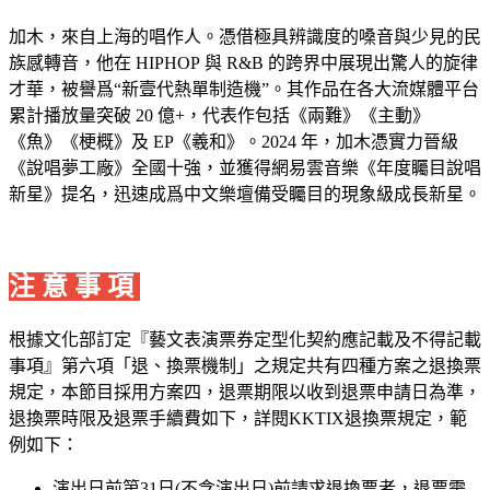
加木，來自上海的唱作人。憑借極具辨識度的嗓音與少見的民
族感轉音，他在 HIPHOP 與 R&B 的跨界中展現出驚人的旋律
才華，被譽爲“新壹代熱單制造機”。其作品在各大流媒體平台
累計播放量突破 20 億+，代表作包括《兩難》《主動》
《魚》《梗概》及 EP《羲和》。2024 年，加木憑實力晉級
《說唱夢工廠》全國十強，並獲得網易雲音樂《年度矚目說唱
新星》提名，迅速成爲中文樂壇備受矚目的現象級成長新星。
注 意 事 項
根據文化部訂定『藝文表演票券定型化契約應記載及不得記載
事項』第六項「退、換票機制」之規定共有四種方案之退換票
規定，本節目採用方案四，退票期限以收到退票申請日為準，
退換票時限及退票手續費如下，詳閱KKTIX退換票規定，範
例如下：
演出日前第31日(不含演出日)前請求退換票者，退票需