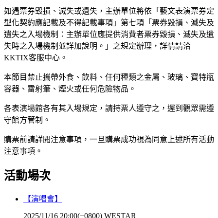
如遇票券毀損、滅失或遺失，主辦單位將依「藝文表演票券定
型化契約應記載及不得記載事項」第七項「票券毀損、滅失及
遺失之入場機制：主辦單位應提供消費者票券毀損、滅失及遺
失時之入場機制並詳加說明。」之規定辦理，詳情請洽
KKTIX客服中心。
本節目禁止攜帶外食、飲料、任何種類之金屬、玻璃、寶特瓶
容器、雷射筆、煙火或任何危險物品。
各表演場館各有其入場規定，請持票人遵守之，遲到觀眾需遵
守館方管制。
購票前請詳閱注意事項，一旦購票成功視為同意上述所有活動
注意事項。
活動場次
【演唱會】
2025/11/16 20:00(+0800)
WESTAR