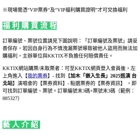
※現場需憑“VIP票券“及“VIP福利購買證明”才可兌換福利
福 利 購 買 流 程
訂單編號、票號位置請見下圖說明：「訂單編號及票號」請妥
善保存，若因自身行為不慎洩漏票號導致被他人盜用而無法加
購福利，主辦單位與KKTIX不負擔任何賠償責任。
KKTIX網站購票/未取票者：可至KKTIX網頁登入會員後，左
上角進入【
我的票券
】- 找到【
加木「嵌入生長」2025巡演 台
北站
】演唱會的【票券資料】- 點選票券的【票券資訊】 ，即
可找到訂單編號、票號。訂單編號末3碼+票號末3碼（範例：
885327）
藝 人 介 紹