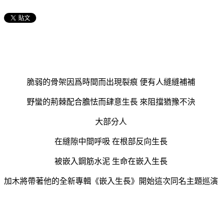
脆弱的骨架因爲時間而出現裂痕 便有人縫縫補補
野蠻的荊棘配合膽怯而肆意生長 來阻擋猶豫不決
大部分人
在縫隙中間呼吸 在根部反向生長
被嵌入鋼筋水泥 生命在嵌入生長
加木將帶著他的全新專輯《嵌入生長》開始這次同名主題巡演