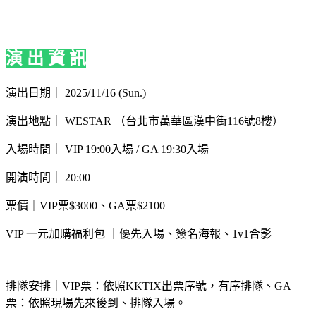
演 出 資 訊
演出日期
｜
2025/11/16 (Sun.)
演出地點｜
WESTAR
（
台北市萬華區漢中街116號8樓）
入場時間
｜
VIP 19:00入場 / GA 19:30入場
開演時間
｜
20:00
票價｜VIP票$3000、GA票$2100
VIP 一元加購福利包 ｜優先入場、簽名海報、1v1合影
排隊安排｜VIP票：依照KKTIX出票序號，有序排隊、GA
票：依照現場先來後到、排隊入場。